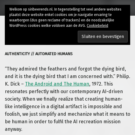
Welkom op siribeerends.nl. In tegenstelling tot veel andere websites
plaatst deze website enkel cookies om je navigatie ervaring te
waarborgen (dus geen reclame of trackers) en de noodzakelijke
WordPress cookies welke voldoen aan de AVG.
Cookiebeleid
Dying bird
AUTHENTICITY // AUTOMATED HUMANS
“They admired the feathers and forgot the dying bird,
and it is the dying bird that I am concerned with.” Philip.
K. Dick –
The Android and The Human
, 1972. This
resonates perfectly with our contemporary AI-driven
society. When we finally realize that creating human-
like intelligence in a digital artifact is impossible and
foolish, we just simplify and mechanize what it means to
be human in order to fulfil the AI recreation mission
anyway.