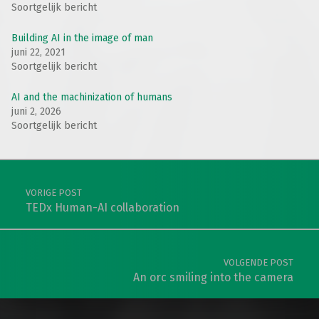
Soortgelijk bericht
Building AI in the image of man
juni 22, 2021
Soortgelijk bericht
AI and the machinization of humans
juni 2, 2026
Soortgelijk bericht
Teruggaan naar de hoofdnavigatie
Berichtnavigatie
VORIGE POST
TEDx Human-AI collaboration
VOLGENDE POST
An orc smiling into the camera