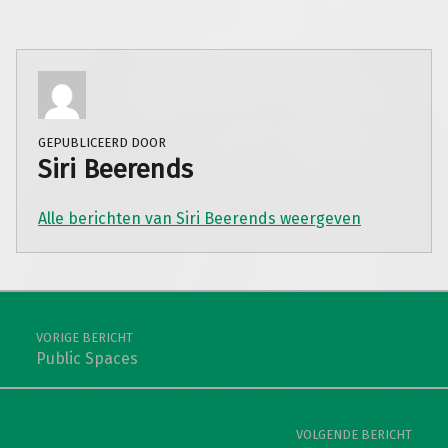
GEPUBLICEERD DOOR
Siri Beerends
Alle berichten van Siri Beerends weergeven
Teruggaan naar de hoofdnavigatie
Berichtnavigatie
VORIGE BERICHT
Public Spaces
VOLGENDE BERICHT