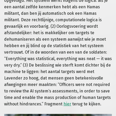
opgevolgd. Het systeem werkt volgens de logica: als je
een aantal zelfde kenmerken hebt als een Hamas
militant, dan ben jij automatisch ook een Hamas
militant. Deze rechtlijnige, computationele logica is
gevaarlijk en voorbarig. (2) Oorlogsvoering wordt
afstandelijker: het is makkelijker om targets te
dehumaniseren als een systeem aanwijst wie je moet
hebben en jij blind op de statistiek van het systeem
vertrouwt. Of in de woorden van een van de soldaten:
“Everything was statistical, everything was neat — it was
very dry.” (3) De beslissing wie sterft komt dichter bij de
machine te liggen: het aantal targets werd met
Lavender zo hoog, dat mensen geen betekenisvolle
afwegingen meer maakten: “Officers were not required
to review the AI system’s assessments, in order to save
time and enable the mass production of human targets
without hindrances.” Fragment
hier
terug te kijken.