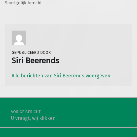
Soortgelijk bericht
GEPUBLICEERD DOOR
Siri Beerends
Alle berichten van Siri Beerends weergeven
Teruggaan naar de hoofdnavigatie
Berichtnavigatie
VORIGE BERICHT
U vraagt, wij klikken