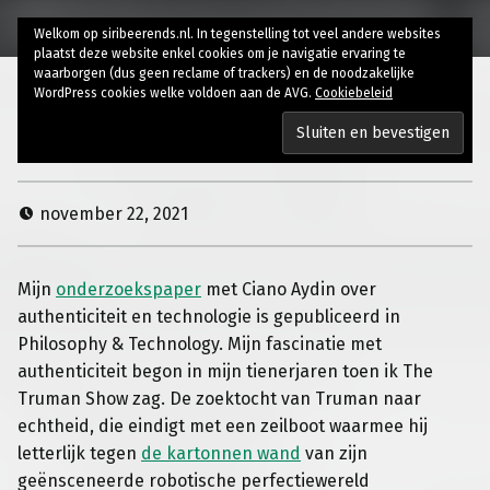
Welkom op siribeerends.nl. In tegenstelling tot veel andere websites
plaatst deze website enkel cookies om je navigatie ervaring te
waarborgen (dus geen reclame of trackers) en de noodzakelijke
WordPress cookies welke voldoen aan de AVG.
Cookiebeleid
Research paper
november 22, 2021
Mijn
onderzoekspaper
met Ciano Aydin over
authenticiteit en technologie is gepubliceerd in
Philosophy & Technology. Mijn fascinatie met
authenticiteit begon in mijn tienerjaren toen ik
The
Truman Show zag. De zoektocht van Truman naar
echtheid, die
eindigt met een zeilboot waarmee hij
letterlijk tegen
de kartonnen wand
van zijn
geënsceneerde robotische perfectiewereld