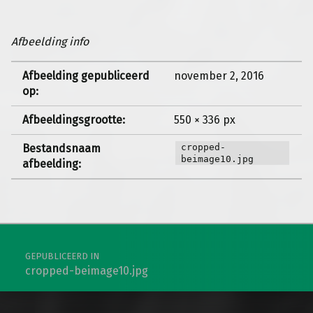
Afbeelding info
Afbeelding gepubliceerd
november 2, 2016
op:
Afbeeldingsgrootte:
550 × 336 px
Bestandsnaam
cropped-
beimage10.jpg
afbeelding:
Berichtnavigatie
GEPUBLICEERD IN
cropped-beimage10.jpg