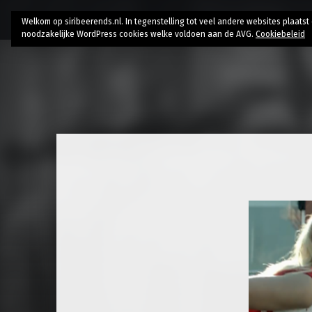
Home
Bio
Research
AI // Authenticity
Contac
Welkom op siribeerends.nl. In tegenstelling tot veel andere websites plaats
noodzakelijke WordPress cookies welke voldoen aan de AVG.
Cookiebeleid