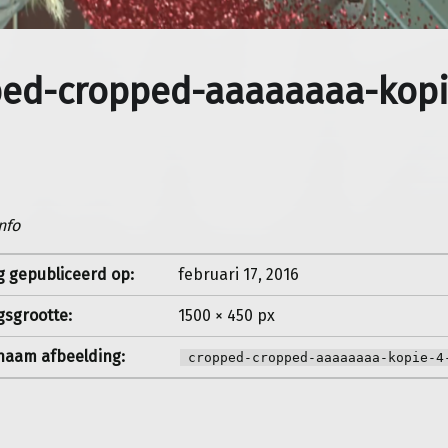
ped-cropped-aaaaaaaa-kopi
nfo
g gepubliceerd op:
februari 17, 2016
gsgrootte:
1500 × 450 px
aam afbeelding:
cropped-cropped-aaaaaaaa-kopie-4