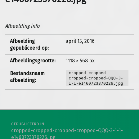
Afbeelding info
Afbeelding
april 15, 2016
gepubliceerd op:
Afbeeldingsgrootte:
1118 × 568 px
Bestandsnaam
cropped-cropped-
cropped-cropped-QQQ-3-
afbeelding:
1-1-e1460723370226.jpg
Berichtnavigatie
GEPUBLICEERD IN
cropped-cropped-cropped-cropped-QQQ-3-1-1-
e1460723370226.jpg