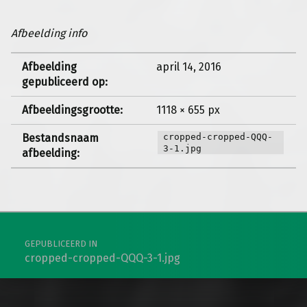
Afbeelding info
Afbeelding
april 14, 2016
gepubliceerd op:
Afbeeldingsgrootte:
1118 × 655 px
Bestandsnaam
cropped-cropped-QQQ-
3-1.jpg
afbeelding:
Berichtnavigatie
GEPUBLICEERD IN
cropped-cropped-QQQ-3-1.jpg