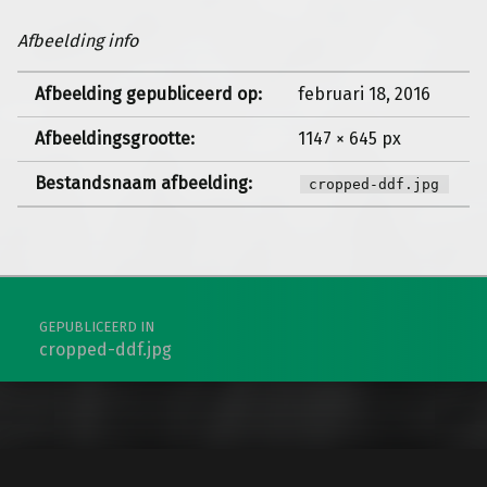
Afbeelding info
Afbeelding gepubliceerd op:
februari 18, 2016
Afbeeldingsgrootte:
1147 × 645 px
Bestandsnaam afbeelding:
cropped-ddf.jpg
Berichtnavigatie
GEPUBLICEERD IN
cropped-ddf.jpg