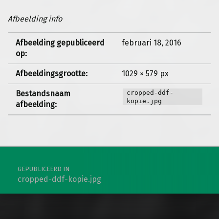
Afbeelding info
Afbeelding gepubliceerd
februari 18, 2016
op:
Afbeeldingsgrootte:
1029 × 579 px
Bestandsnaam
cropped-ddf-
kopie.jpg
afbeelding:
Berichtnavigatie
GEPUBLICEERD IN
cropped-ddf-kopie.jpg