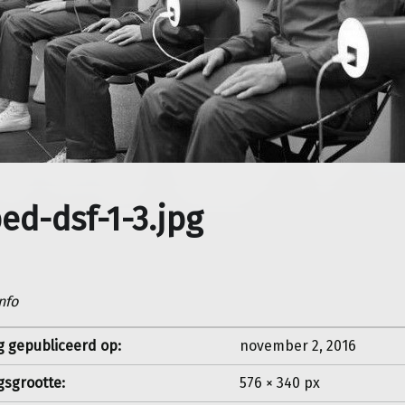
ed-dsf-1-3.jpg
nfo
g gepubliceerd op:
november 2, 2016
gsgrootte:
576 × 340 px