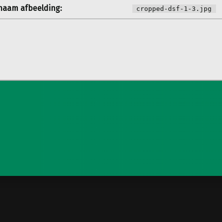
aam afbeelding:
cropped-dsf-1-3.jpg