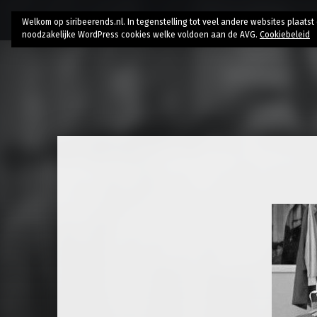
Home
Bio
Research
AI // Authenticity
Contac
Welkom op siribeerends.nl. In tegenstelling tot veel andere websites plaats
noodzakelijke WordPress cookies welke voldoen aan de AVG.
Cookiebeleid