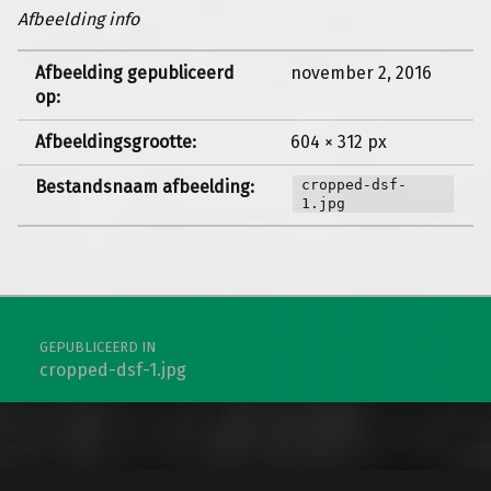
Afbeelding info
Afbeelding gepubliceerd
november 2, 2016
op:
Afbeeldingsgrootte:
604 × 312 px
Bestandsnaam afbeelding:
cropped-dsf-
1.jpg
Berichtnavigatie
GEPUBLICEERD IN
cropped-dsf-1.jpg