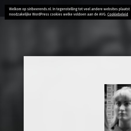
Home
Bio
Research
AI // Authenticity
Contac
Welkom op siribeerends.nl. In tegenstelling tot veel andere websites plaats
noodzakelijke WordPress cookies welke voldoen aan de AVG.
Cookiebeleid