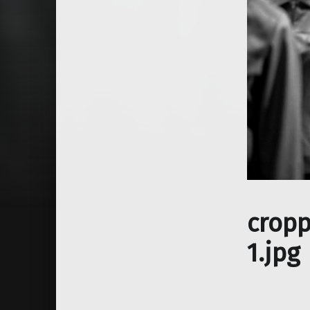
cropp
1.jpg