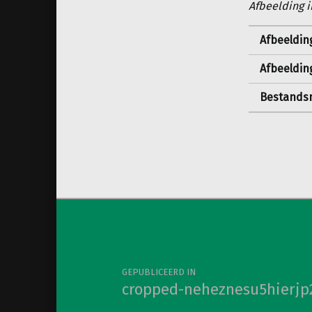
Afbeelding i
Afbeeldin
Afbeeldin
Bestandsn
Berichtnavigatie
GEPUBLICEERD IN
cropped-neheznesu5hierjp21