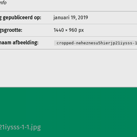
nfo
g gepubliceerd op:
januari 19, 2019
gsgrootte:
1440 × 960 px
aam afbeelding:
cropped-neheznesu5hierjp21iysss-
iysss-1-1.jpg