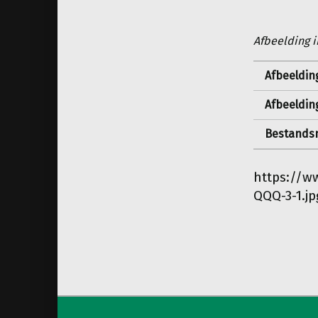
Afbeelding i
Afbeeldin
Afbeeldin
Bestandsn
https://w
QQQ-3-1.jp
Teruggaan naar de hoofdnav
Berichtnavigatie