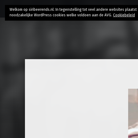
Home
Bio
Research
AI // Authenticity
Contac
Welkom op siribeerends.nl. In tegenstelling tot veel andere websites plaats
noodzakelijke WordPress cookies welke voldoen aan de AVG.
Cookiebeleid