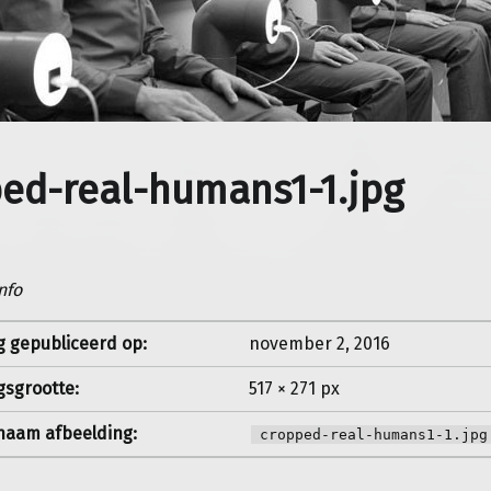
ed-real-humans1-1.jpg
nfo
g gepubliceerd op:
november 2, 2016
gsgrootte:
517 × 271 px
aam afbeelding:
cropped-real-humans1-1.jpg