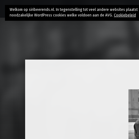
Home
Bio
Research
AI // Authenticity
Contac
Welkom op siribeerends.nl. In tegenstelling tot veel andere websites plaats
noodzakelijke WordPress cookies welke voldoen aan de AVG.
Cookiebeleid