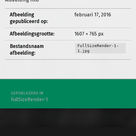
Afbeelding
februari 17, 2016
gepubliceerd op:
Afbeeldingsgrootte:
1607 × 765 px
Bestandsnaam
FullSizeRender-1-
1.jpg
afbeelding:
Berichtnavigatie
GEPUBLICEERD IN
FullSizeRender-1