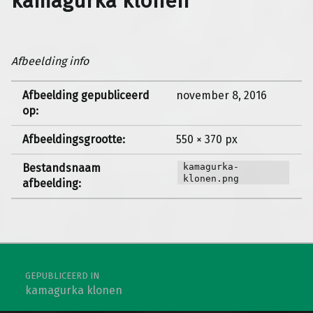
kamagurka klonen
Afbeelding info
Afbeelding gepubliceerd
november 8, 2016
op:
Afbeeldingsgrootte:
550 × 370 px
Bestandsnaam
kamagurka-
klonen.png
afbeelding:
Berichtnavigatie
GEPUBLICEERD IN
kamagurka klonen