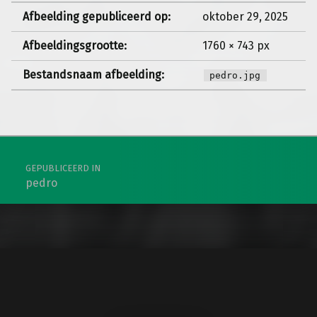
Afbeelding gepubliceerd op:
oktober 29, 2025
Afbeeldingsgrootte:
1760 × 743 px
Bestandsnaam afbeelding:
pedro.jpg
Berichtnavigatie
GEPUBLICEERD IN
pedro