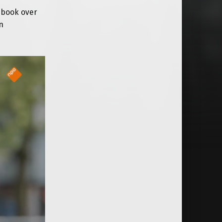
ebook over
n