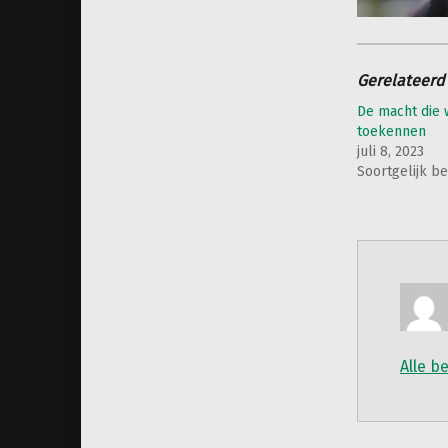
Gerelateerd
De macht die w
toekennen
juli 8, 2023
Soortgelijk be
Alle b
Teruggaan naar de hoofdnav