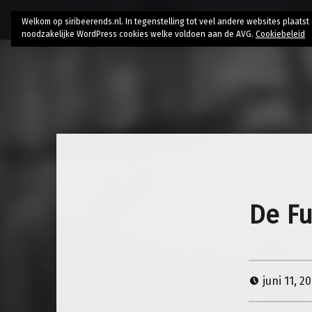
Home
Bio
Research
AI // Authenticity
Contac
Welkom op siribeerends.nl. In tegenstelling tot veel andere websites plaats
noodzakelijke WordPress cookies welke voldoen aan de AVG.
Cookiebeleid
De Fu
juni 11, 2