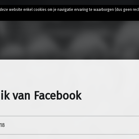
t
t deze website enkel cookies om je navigatie ervaring te waarborgen (dus geen rec
ik van Facebook
018