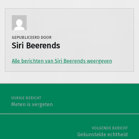
GEPUBLICEERD DOOR
Siri Beerends
Alle berichten van Siri Beerends weergeven
Teruggaan naar de hoofdnavigatie
Berichtnavigatie
VORIGE BERICHT
Meten is vergeten
VOLGENDE BERICHT
Gekunstelde echtheid