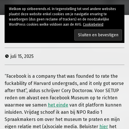
Welkom op siribeerends.nl. In tegenstelling tot veel andere websites
plaatst deze website enkel cookies om je navigatie ervaring te
waarborgen (dus geen reclame of trackers) en de noodzakelijke
WordPress cookies welke voldoen aan de AVG.
Cookiebeleid
Facebook Museum
juli 15, 2025
“Facebook is a company that was founded to rate the
fuckability of Harvard undergrads, and it only got worse
after that”, aldus schrijver Cory Doctorow. Voor SETUP
reden om alvast een Facebook Museum op te richten
waarmee we samen
het einde
van dit platform kunnen
inluiden. Vrijdag schoof ik aan bij NPO Radio 1
Spraakmakers om over het museum te praten en mijn
eigen relatie met (a)sociale media. Beluister
hier
het