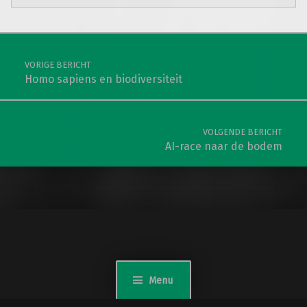
Teruggaan naar de hoofdnavigatie
Berichtnavigatie
VORIGE BERICHT
Homo sapiens en biodiversiteit
VOLGENDE BERICHT
AI-race naar de bodem
Menu