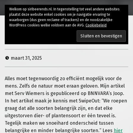
Welkom op siribeerends.nl. In tegenstelling tot veel andere websites
plaatst deze website enkel cookies om je navigatie ervaring te
waarborgen (dus geen reclame of trackers) en de noodzakelijke
WordPress cookies welke voldoen aan de AVG.
Cookiebeleid
Swipen we onszelf weg?
maart 31, 2025
Alles moet tegenwoordig zo efficiënt mogelijk voor de
mens. Zelfs de natuur moet eraan geloven. Mijn artikel
met Serv Wiemers
is gepubliceerd op BNNVARA’s Joop.
In het artikel maak je kennis met SwipeOut:
“We roepen
graag dat alle soorten belangrijk zijn, en dat elke
uitgestorven dier- of plantensoort er één teveel is.
Tegelijk maken we snoeihard onderscheid tussen
belangrijke en minder belangrijke soorten.
” Lees
hier