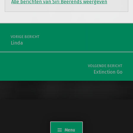
Alle berichten van Siri Beerends weergeven
Teruggaan naar de hoofdnavigatie
Berichtnavigatie
VORIGE BERICHT
Linda
VOLGENDE BERICHT
Extinction Go
Menu