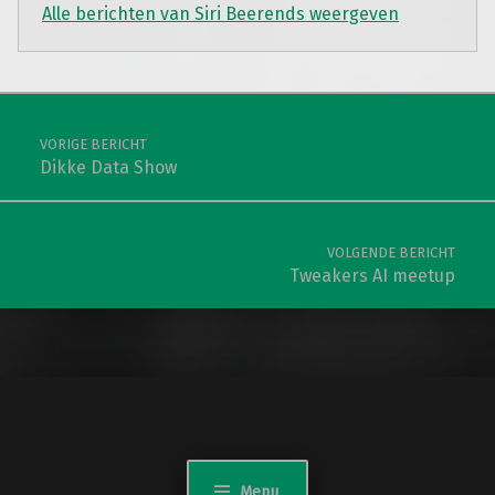
Alle berichten van Siri Beerends weergeven
Teruggaan naar de hoofdnavigatie
Berichtnavigatie
VORIGE BERICHT
Dikke Data Show
VOLGENDE BERICHT
Tweakers AI meetup
Menu