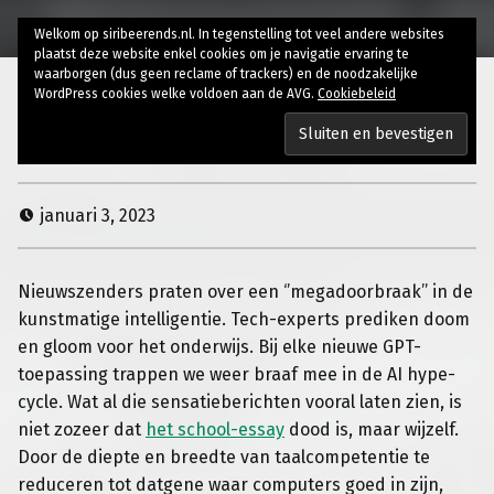
Welkom op siribeerends.nl. In tegenstelling tot veel andere websites
plaatst deze website enkel cookies om je navigatie ervaring te
waarborgen (dus geen reclame of trackers) en de noodzakelijke
WordPress cookies welke voldoen aan de AVG.
Cookiebeleid
ChatGPT hysterie
januari 3, 2023
Nieuwszenders praten over een ‘’megadoorbraak’’ in de
kunstmatige intelligentie. Tech-experts prediken doom
en gloom voor het onderwijs. Bij elke nieuwe GPT-
toepassing trappen we weer braaf mee in de AI hype-
cycle. Wat al die sensatieberichten vooral laten zien, is
niet zozeer dat
het school-essay
dood is, maar wijzelf.
Door de diepte en breedte van taalcompetentie te
reduceren tot datgene waar computers goed in zijn,