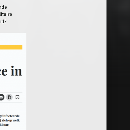
nde
itaire
and?