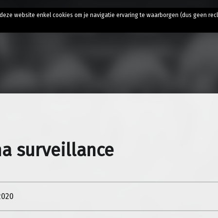
t
t deze website enkel cookies om je navigatie ervaring te waarborgen (dus geen rec
a surveillance
2020