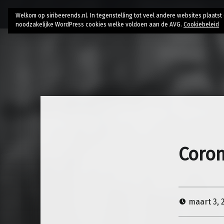
Home
Bio
Research
AI // Authenticity
Contac
Welkom op siribeerends.nl. In tegenstelling tot veel andere websites plaats
noodzakelijke WordPress cookies welke voldoen aan de AVG.
Cookiebeleid
Coron
maart 3, 