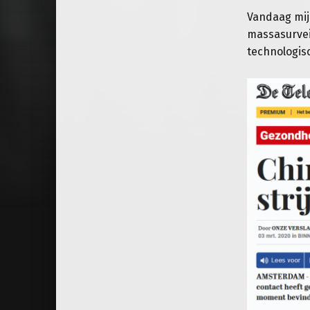
Vandaag mi
massasurveil
technologisc