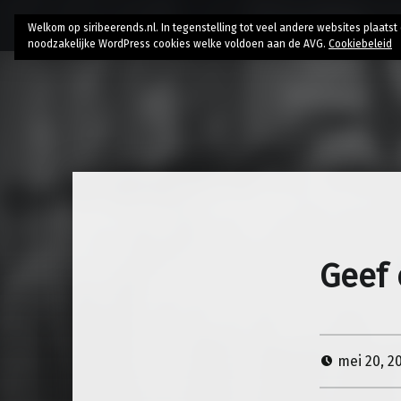
Home
Bio
Research
AI // Authenticity
Contac
Welkom op siribeerends.nl. In tegenstelling tot veel andere websites plaats
noodzakelijke WordPress cookies welke voldoen aan de AVG.
Cookiebeleid
Geef 
mei 20, 2