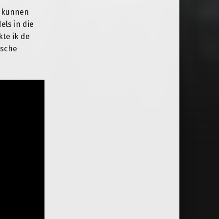
d kunnen
els in die
te ik de
ische