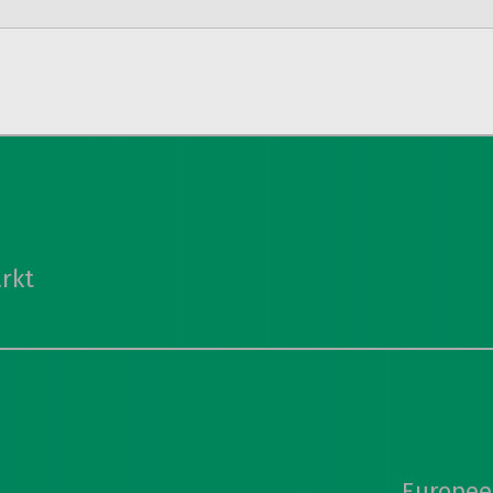
igatie
rkt
Europees