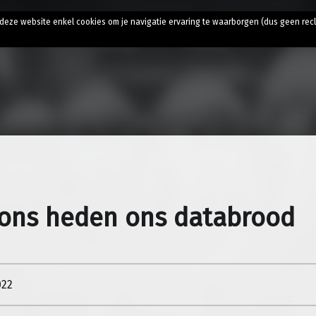
t
t deze website enkel cookies om je navigatie ervaring te waarborgen (dus geen rec
ons heden ons databrood
022