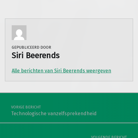
GEPUBLICEERD DOOR
Siri Beerends
Alle berichten van Siri Beerends weergeven
Teruggaan naar de hoofdnavigatie
Berichtnavigatie
VORIGE BERICHT
Technologische vanzelfsprekendheid
VOLGENDE BERICHT