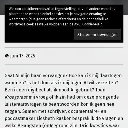
Welkom op siribeerends.nl. In tegenstelling tot veel andere websites
plaatst deze website enkel cookies om je navigatie ervaring te
waarborgen (dus geen reclame of trackers) en de noodzakelijke
WordPress cookies welke voldoen aan de AVG.
Cookiebeleid
Angst voor AI-vervanging
juni 17, 2025
Gaat AI mijn baan vervangen? Hoe kan ik mij daartegen
wapenen? Is het dom als ik mij tegen AI wil verzetten?
Ben ik een digibeet als ik nooit AI gebruik? Toen
Kroegpraat
mij vroeg of ik zin had om deze prangende
luisteraarsvragen te beantwoorden kon ik geen nee
zeggen. Samen met schrijver, documentaire- en
podcastmaker Liesbeth Rasker besprak ik de vragen en
welke AI-angsten (on)gegrond zijn.
Drie kwesties waar