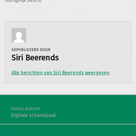
Soortgelijk bericht
GEPUBLICEERD DOOR
Siri Beerends
Alle berichten van Siri Beerends weergeven
Teruggaan naar de hoofdnavigatie
Berichtnavigatie
VORIGE BERICHT
Digitale schandpaal