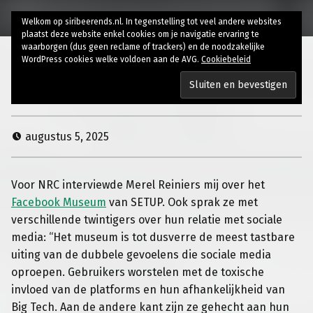
Welkom op siribeerends.nl. In tegenstelling tot veel andere websites
plaatst deze website enkel cookies om je navigatie ervaring te
waarborgen (dus geen reclame of trackers) en de noodzakelijke
WordPress cookies welke voldoen aan de AVG.
Cookiebeleid
Vaarwel social media?
augustus 5, 2025
Voor NRC interviewde Merel Reiniers mij over het
Facebook Museum
van SETUP. Ook sprak ze met
verschillende twintigers over hun relatie met sociale
media: “Het museum is tot dusverre de meest tastbare
uiting van de dubbele gevoelens die sociale media
oproepen. Gebruikers worstelen met de toxische
invloed van de platforms en hun afhankelijkheid van
Big Tech. Aan de andere kant zijn ze gehecht aan hun